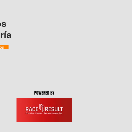
os
ría
dos
POWERED BY