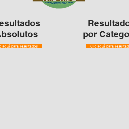
esultados
Resultad
bsolutos
por Catego
ic aquí para resultados
Clic aquí para resulta